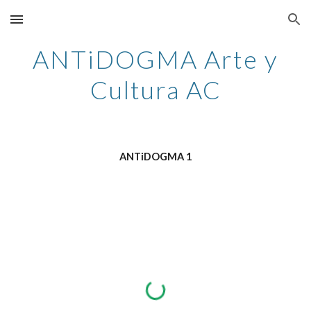
Skip to main content
Skip to navigation
ANTiDOGMA
A
rte y
C
ultura AC
ANTiDOGMA 1