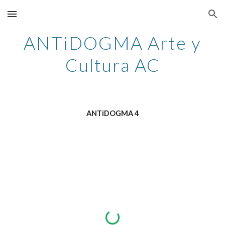
Skip to main content
Skip to navigation
ANTiDOGMA
A
rte y
C
ultura AC
ANTiDOGMA 4